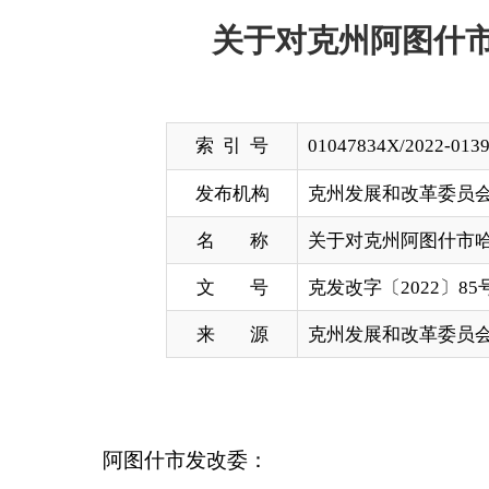
索 引 号
01047834X/2022-01390
发布机构
克州发展和改革委员会
名 称
关于对克州阿图什市哈拉峻乡哈达
文 号
克发改字〔2022〕85号
来 源
克州发展和改革委员会
阿图什市发改委：
你委《关于申请批复克州阿图什市哈拉峻乡哈达塔
研究，现批复如下：
一、主要建设内容及规模：建设运动场一座，建设总面
米，运动场周围场地硬化面积1532平方米。