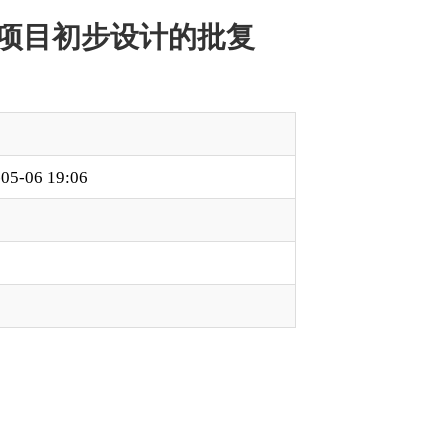
〕92号）收悉。经
2米）面积3968平方