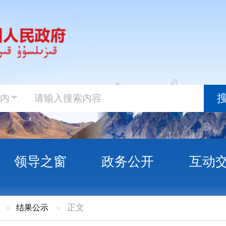
政务新
搜索
之窗
政务公开
互动交流
政务服
示
»
正文
峻乡哈达塔木小学运动场建设项目初步设计