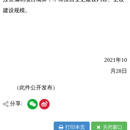
打印本页
关闭窗口
各县（市）网站
媒体
地州市政府
区政府部门
省区市政府
国家部委局
主办：克孜勒苏柯尔克孜自治州人民政府办公室
承办：克孜勒苏柯尔克孜自治州政务公开信息中心
新公网安备65300102000007号
新ICP备2022000247号