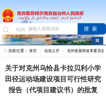
搜索
导航切换
当前位置：
首页
»
信息公开
»
克州发展和改革委员会
»
结果公
关于对克州乌恰县卡拉贝利小学
田径运动场建设项目可行性研究
报告（代项目建议书）的批复
索 引 号
01047834X/2021-
主题分
00405
类