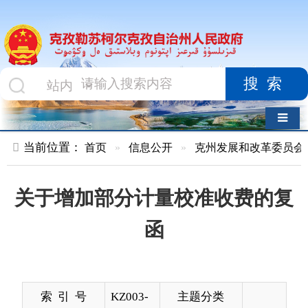
搜索
导航切换
当前位置：
首页
»
信息公开
»
克州发展和改革委员会
»
结果公
关于增加部分计量校准收费的复
函
索 引 号
KZ003-
主题分类
2019-
000268
发布机构
克州发
发布日期
2019-