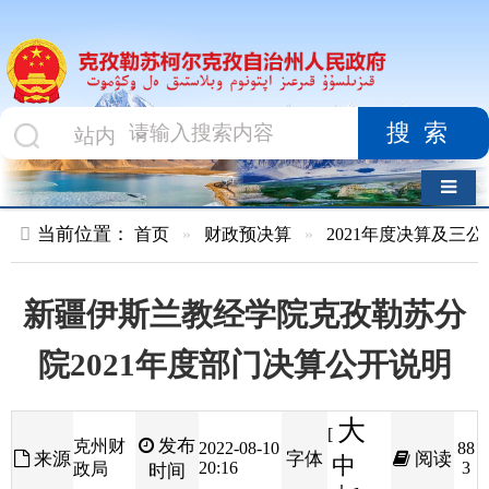
搜索
导航切换
当前位置：
首页
»
财政预决算
»
2021年度决算及三公经费
»
部
新疆伊斯兰教经学院克孜勒苏分
院2021年度部门决算公开说明
大
[
发布
克州财
2022-08-10
88
来源
字体
阅读
中
20:16
3
政局
时间
小
]