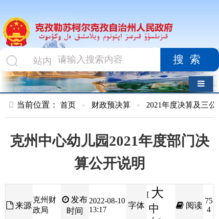
搜索
导航切换
当前位置：
首页
»
财政预决算
»
2021年度决算及三公经费
»
部
克州中心幼儿园2021年度部门决
算公开说明
大
[
发布
克州财
2022-08-10
75
来源
字体
阅读
中
13:17
4
政局
时间
小
]