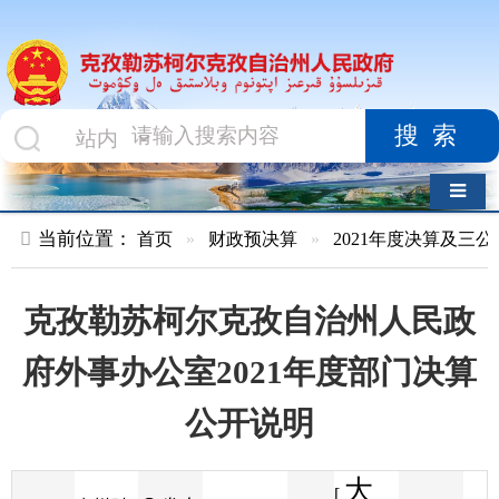
搜索
导航切换
当前位置：
首页
»
财政预决算
»
2021年度决算及三公经费
»
部
克孜勒苏柯尔克孜自治州人民政
府外事办公室2021年度部门决算
公开说明
大
[
发布
克州财
2022-08-10
11
来源
字体
阅读
中
20:13
85
政局
时间
小
]