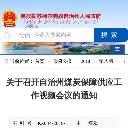
搜索
导航切换
当前位置：
首页
»
政府公报
»
2018
»
第八期
»
正文
关于召开自治州煤炭保障供应工
作视频会议的通知
索 引 号
KZ044-2018-
主
煤炭
000104
题
分
类