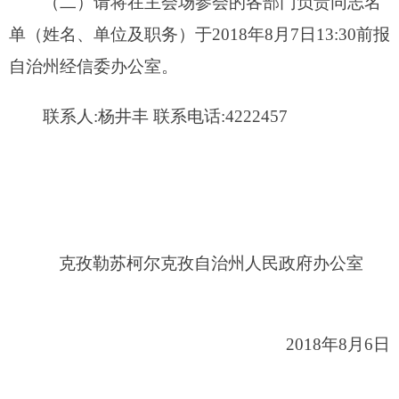
打印本页
关闭窗口
各县（市）网站
媒体
地州市政府
区政府部门
省区市政府
国家部委局
主办：克孜勒苏柯尔克孜自治州人民政府办公室
承办：克孜勒苏柯尔克孜自治州政务公开信息中心
新公网安备65300102000007号
新ICP备2022000247号
政府网站标识码：6530000002
法律声明
关于我们