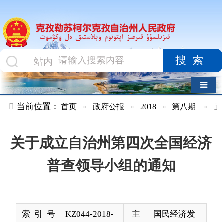
搜索
导航切换
当前位置：
首页
»
政府公报
»
2018
»
第八期
»
正文
关于成立自治州第四次全国经济
普查领导小组的通知
索 引 号
KZ044-2018-
主
国民经济发
000101
题
展规划、计
分
划
类