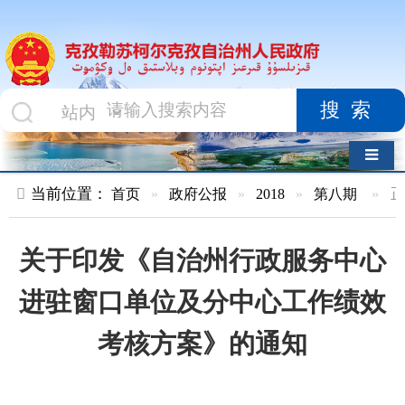
搜索
导航切换
当前位置：
首页
»
政府公报
»
2018
»
第八期
»
正文
关于印发《自治州行政服务中心
进驻窗口单位及分中心工作绩效
考核方案》的通知
索 引 号
KZ044-2018-
主
000102
题
分