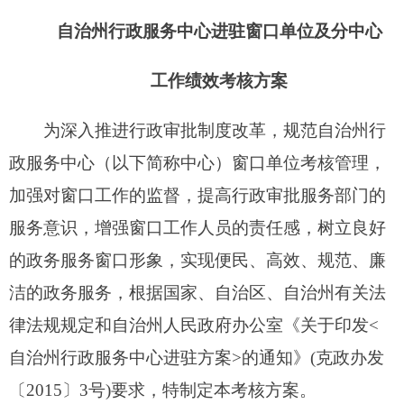
的政务服务窗口形象，实现便民、高效、规范、廉
洁的政务服务，根据国家、自治区、自治州有关法
律法规规定和自治州人民政府办公室《关于印发<
自治州行政服务中心进驻方案>的通知》(克政办发
〔
2015
〕
3号)要求，特制定本考核方案。
一、考核对象
进驻
自治州行政
服务中心的
州、市
窗口
单位以
及
经
自治州
政府
同意纳入自治州行政
服务中心
管理
的各
分中心
和延伸窗口
。
二、考核内容
对进驻窗口单位在组织领导、项目进驻、办事
规范、窗口管理、群众评议
等方面
完成
情况
进行考
核
。