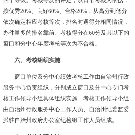
内，窗口和分中心对
照绩效考核评分细则
进行自评
和总结，并将
总结
及自评结果报
自治州行政
服务中
心。
（二）核实核对。
自治州行政服务
中心对各窗
口及分中心各项考核指标完成情况进行汇总统计，
并与各窗口
及
分中心自评结果进行核对
。若
情况出
现出
入，
应
认真调查核实。
（三）考核评分。
召开考核小组会议，按照考
核评分细则以及各窗口
、分中心
完成情况，对窗口
进行考核评分，提出考核等次评定建议。
（四）集体审定。
召开自治州行政服务中心党
组会议，对考核小组提出的考核等次评定建议进行
集体研究审定，并研究确定各窗口及分中心的考核
等次。