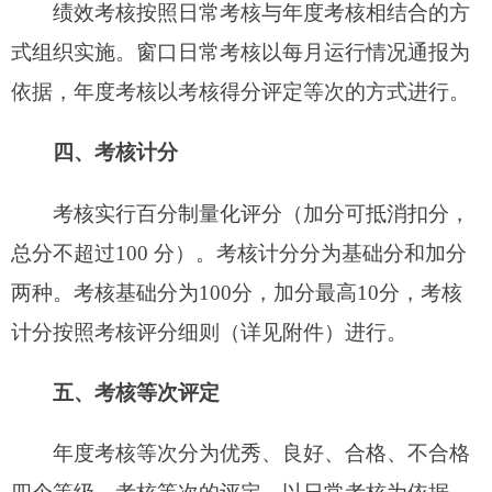
四个等级。考核等次的评定，以日常考核为依据，
按优秀20%、良好60%、
合格
20%，从高分到低分
依次确定相应考核等次
，排名时遇得分相同情况，
办件量多的排名靠前。考核得分在60分及其以下的
窗口和分中心年度考核等次为不合格。
六、考核组织实施
窗口
单位
及分中心绩效考核工作由
自治州行政
服务中心
负责组织，分别成立窗口及分中心专门考
核工作领导小组具体组织实施。考核工作领导小组
由
自治州行政
服务中心工作人员、
自治州纪委监委
派驻
自治州政府办公室纪检组工作人员
组成。
七、考核步骤方法
（一）窗口申报。
考核通知发布后5
个工作日