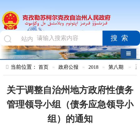
搜索
导航切换
当前位置：
首页
»
政府公报
»
2018
»
第八期
»
正文
关于调整自治州地方政府性债务
管理领导小组（债务应急领导小
组）的通知
索 引 号
KZ044-2018-
主
机关事务
000147
题
分