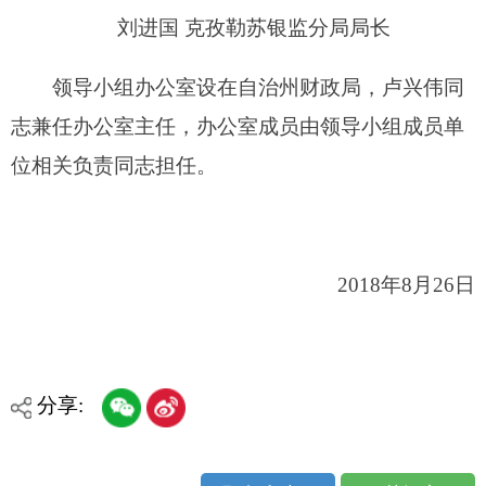
分享:
打印本页
关闭窗口
各县（市）网站
媒体
地州市政府
区政府部门
省区市政府
国家部委局
主办：克孜勒苏柯尔克孜自治州人民政府办公室
承办：克孜勒苏柯尔克孜自治州政务公开信息中心
新公网安备65300102000007号
新ICP备2022000247号