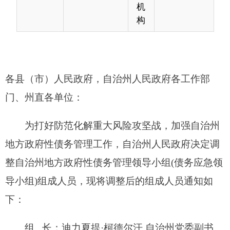
门、州直各单位：
为打好防范化解重大风险攻坚战，加强自治州
地方政府性债务管理工作，自治州人民政府
决定调
整自治州
地方政府性债务管理
领导小组
(债务应急领
导小组)组成人员
，现将调整后的组成人员通知如
下：
组 长：
迪力夏提·柯德尔汗 自治州党委副书
记、州长
副组长：
张 强 自治州党委常委、
常务副州长
成 员：
郭海波
自治州人民
政府副秘书长
卢兴伟 自治州财政局局长、金融办主任
王 斌 自治州发展和改革委员会主任