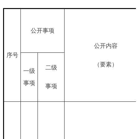
公开事项
公开内容
序号
公开
（要素）
二级
一级
事项
事项
《政府
开条例
本级政府及自然资源主管部门
然资源
1
政策文件
出台的自然资源政策文件及相
文件
关解读
定》（
源部
号