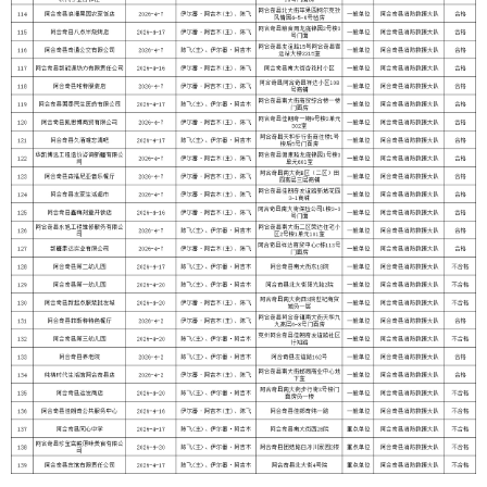
打印本页
关闭窗口
各县（市）网站
媒体
地州市政府
区政府部门
省区市政府
国家部委局
主办：克孜勒苏柯尔克孜自治州人民政府办公室
承办：克孜勒苏柯尔克孜自治州政务公开信息中心
新公网安备65300102000007号
新ICP备2022000247号
政府网站标识码：6530000002
法律声明
关于我们