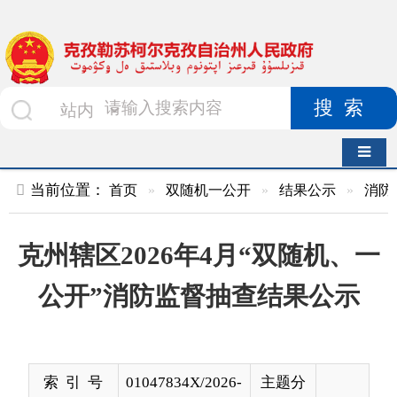
搜索
导航切换
当前位置：
首页
»
双随机一公开
»
结果公示
»
消防救援队
»
克州辖区2026年4月“双随机、一
公开”消防监督抽查结果公示
索 引 号
01047834X/2026-
主题分
00202
类
发布机构
克孜勒苏柯尔克
发布日
2026-
孜自治州消防救
期
05-06