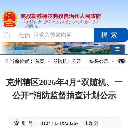
搜索
导航切换
当前位置：
首页
»
双随机一公开
»
结果公示
»
消防救援队
»
克州辖区2026年4月“双随机、一
公开”消防监督抽查计划公示
索 引 号
01047834X/2026-
主题分
00145
类
发布机构
克孜勒苏柯尔克
发布日
2026-
孜自治州消防救
期
03-31