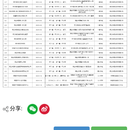
各县（市）网站
媒体
地州市政府
区政府部门
省区市政府
国家部委局
主办：克孜勒苏柯尔克孜自治州人民政府办公室
承办：克孜勒苏柯尔克孜自治州政务公开信息中心
新公网安备65300102000007号
新ICP备2022000247号
政府网站标识码：6530000002
法律声明
关于我们