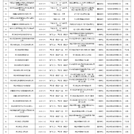
分享:
打印本页
关闭窗口
各县（市）网站
媒体
地州市政府
区政府部门
省区市政府
国家部委局