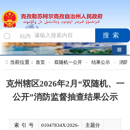
搜索
导航切换
当前位置：
首页
»
双随机一公开
»
结果公示
»
消防救援队
»
克州辖区2026年2月“双随机、一
公开”消防监督抽查结果公示
索 引 号
01047834X/2026-
主题分
00103
类
发布机构
克孜勒苏柯尔克
发布日
2026-
孜自治州人民政
期
03-02