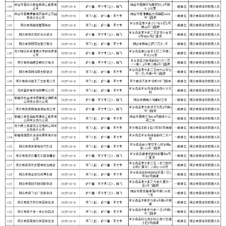
分享:
打印本页
关闭窗口
各县（市）网站
媒体
地州市政府
区政府部门
省区市政府
国家部委局