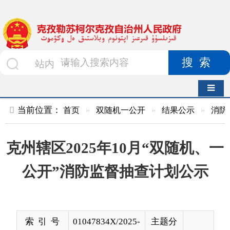
搜索
导航切换
当前位置：
首页
»
双随机一公开
»
结果公示
»
消防救援队
»
克州辖区2025年10月“双随机、一
公开”消防监督抽查计划公示
索 引 号
01047834X/2025-
主题分
00456
类
发布机构
克孜勒苏柯尔克
发布日
2025-
孜自治州消防救
期
09-30