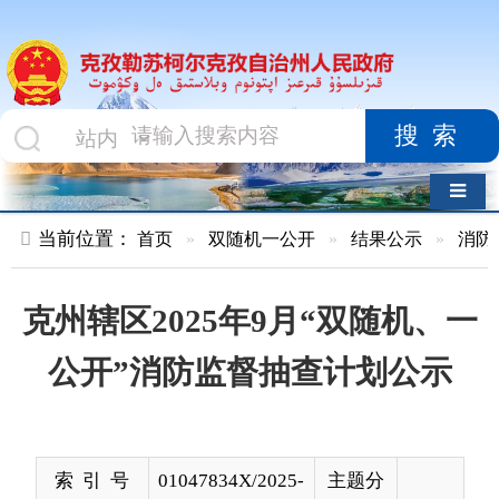
搜索
导航切换
当前位置：
首页
»
双随机一公开
»
结果公示
»
消防救援队
»
克州辖区2025年9月“双随机、一
公开”消防监督抽查计划公示
索 引 号
01047834X/2025-
主题分
00418
类
发布机构
克孜勒苏柯尔克
发布日
2025-
孜自治州消防救
期
09-03