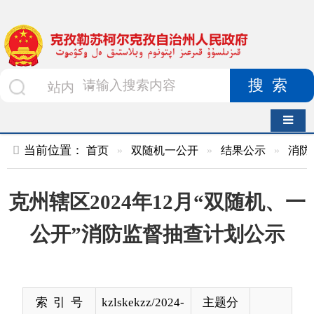
搜索
导航切换
当前位置：
首页
»
双随机一公开
»
结果公示
»
消防救援队
»
克州辖区2024年12月“双随机、一
公开”消防监督抽查计划公示
索 引 号
kzlskekzz/2024-
主题分
00956
类
发布机构
克孜勒苏柯尔
发布日
2024-
克孜自治州消
期
12-06