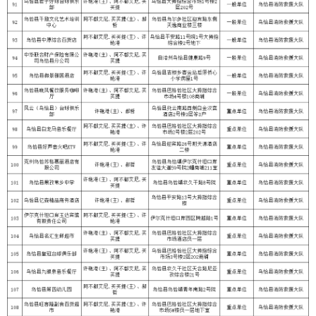
打印本页
关闭窗口
各县（市）网站
媒体
地州市政府
区政府部门
省区市政府
国家部委局
主办：克孜勒苏柯尔克孜自治州人民政府办公室
承办：克孜勒苏柯尔克孜自治州政务公开信息中心
新公网安备65300102000007号
新ICP备2022000247号
政府网站标识码：6530000002
法律声明
关于我们