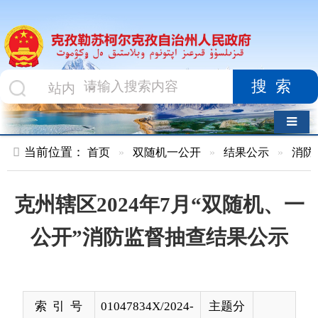
搜索
导航切换
当前位置：
首页
»
双随机一公开
»
结果公示
»
消防救援队
»
克州辖区2024年7月“双随机、一
公开”消防监督抽查结果公示
索 引 号
01047834X/2024-
主题分
02033
类
发布机构
克孜勒苏柯尔克
发布日
2024-
孜自治州消防救
期
08-05