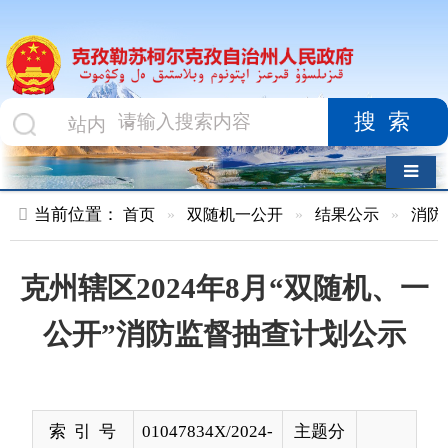
搜索
导航切换
当前位置：
首页
»
双随机一公开
»
结果公示
»
消防救援队
»
克州辖区2024年8月“双随机、一
公开”消防监督抽查计划公示
索 引 号
01047834X/2024-
主题分
02034
类
发布机构
克孜勒苏柯尔克
发布日
2024-
孜自治州消防救
期
08-05