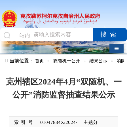
搜索
导航切换
当前位置：
首页
»
双随机一公开
»
结果公示
»
消防救援队
»
克州辖区2024年4月“双随机、一
公开”消防监督抽查结果公示
索 引 号
01047834X/2024-
主题分
01213
类
发布机构
克孜勒苏柯尔克
发布日
2024-
孜自治州消防救
期
05-07