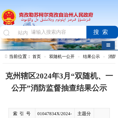
搜索
导航切换
当前位置：
首页
»
双随机一公开
»
结果公示
»
消防救援队
»
克州辖区2024年3月“双随机、一
公开”消防监督抽查结果公示
索 引 号
01047834X/2024-
主题分
00895
类
发布机构
克孜勒苏柯尔克
发布日
2024-
孜自治州消防救
期
04-02