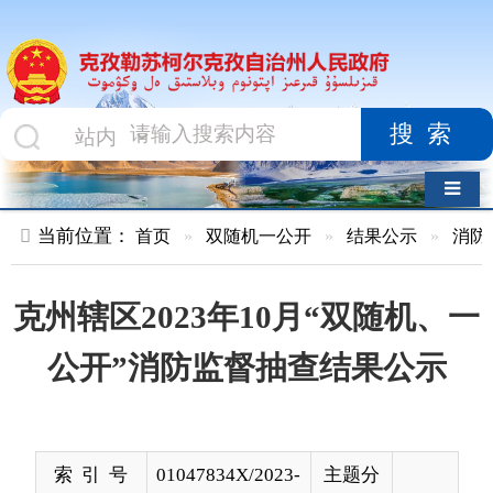
搜索
导航切换
当前位置：
首页
»
双随机一公开
»
结果公示
»
消防救援队
»
克州辖区2023年10月“双随机、一
公开”消防监督抽查结果公示
索 引 号
01047834X/2023-
主题分
03435
类
发布机构
克孜勒苏柯尔克
发布日
2023-
孜自治州消防救
期
11-01