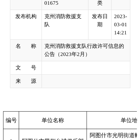
14:21
名 称
克州消防救援支队行政许可信息的
公告（2023年2月）
文 号
来 源
编号
单位名称
单位地址
阿图什市光明街道帕米尔东路1
1
阿图什市黑捌台球俱乐部
古丽波斯坦小区地下2幢9号商
阿图什市幸福街道天山西路35
2
阿图什市丽湾咖啡馆
欧置地小区4-5二层
3
阿克陶县金皇族世家舞厅
阿克陶县北大街59院201号