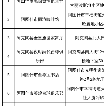
阿克陶县夜时爵代台球俱
阿克陶县南大街12号再屯综合
4
乐部
楼地下室501号门面
阿图什市光明街道通程大厦群
5
阿图什市至尊宝书店
路2号2栋地下室102号
阿图什市幸福街道天山东路4院
6
阿图什市英煌台球俱乐部
社大厦2商铺105室
7
阿克陶县金皇族世家舞厅
阿克陶县北大街59院201号
8
阿图什市新万宝商务宾馆
阿图什市幸福街道帕米尔路9院
分享: