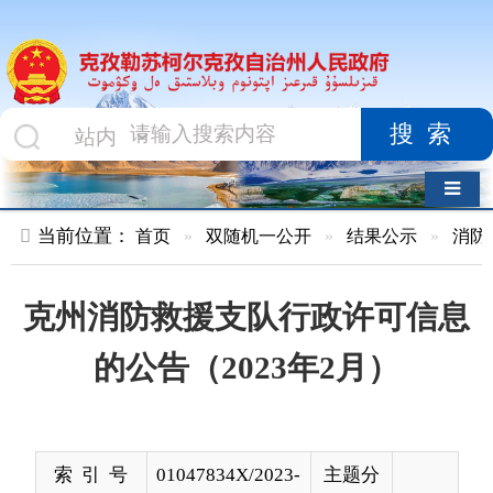
搜索
导航切换
当前位置：
首页
»
双随机一公开
»
结果公示
»
消防救援队
»
克州消防救援支队行政许可信息
的公告（2023年2月）
索 引 号
01047834X/2023-
主题分
01675
类
发布机构
克州消防救援支
发布日
2023-
队
期
03-01