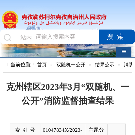
搜索
导航切换
当前位置：
首页
»
双随机一公开
»
结果公示
»
消防救援队
»
克州辖区2023年3月“双随机、一
公开”消防监督抽查结果
索 引 号
01047834X/2023-
主题分
01449
类
发布机构
克州消防救援支
发布日
2023-
队
期
04-03