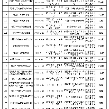
各县（市）网站
媒体
地州市政府
区政府部门
省区市政府
国家部委局
主办：克孜勒苏柯尔克孜自治州人民政府办公室
承办：克孜勒苏柯尔克孜自治州政务公开信息中心
新公网安备65300102000007号
新ICP备2022000247号
政府网站标识码：6530000002
法律声明
关于我们