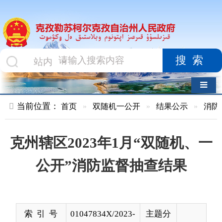
搜索
导航切换
当前位置：
首页
»
双随机一公开
»
结果公示
»
消防救援队
»
克州辖区2023年1月“双随机、一
公开”消防监督抽查结果
索 引 号
01047834X/2023-
主题分
00437
类
发布机构
克州消防救援支
发布日
2023-
队
期
02-01