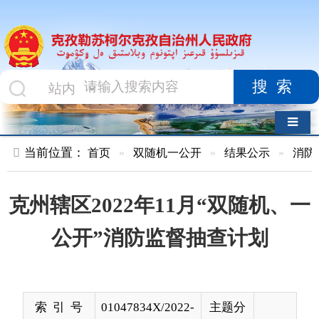
搜索
导航切换
当前位置：
首页
»
双随机一公开
»
结果公示
»
消防救援队
»
克州辖区2022年11月“双随机、一
公开”消防监督抽查计划
索 引 号
01047834X/2022-
主题分
03582
类
发布机构
克州消防救援支
发布日
2022-
队
期
11-01