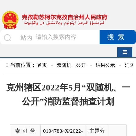
搜索
导航切换
当前位置：
首页
»
双随机一公开
»
结果公示
»
消防救援队
»
克州辖区2022年5月“双随机、一
公开”消防监督抽查计划
索 引 号
01047834X/2022-
主题分
01669
类
发布机构
克州消防救援支
发布日
2022-
队
期
05-04