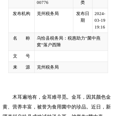
19:16
名 称
乌恰县税务局：税惠助力“菌中燕
窝”落户西陲
文 号
来 源
克州税务局
木耳遍地有，金耳难寻觅。金耳，因其颜色金
黄、营养丰富，被誉为食用菌中的珍品。近日，新
疆克州乌恰县成功试种了金耳，被誉为
“菌中燕
窝”的高端食材在祖国西陲落地生根，为农业产业结
构调整开辟了新的路径。
“我们从
2023
年
11
月开始试种，
12
月第一批金
耳培育成功，马上就要进入第二批金耳培育期