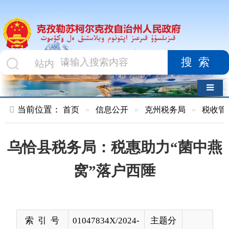
搜索
导航切换
当前位置：
首页
»
信息公开
»
克州税务局
»
税收管理及服务
»
乌恰县税务局：税惠助力“菌中燕
窝”落户西陲
索 引 号
01047834X/2024-
主题分
00776
类
发布机构
克州税务局
发布日
2024-
期
03-19