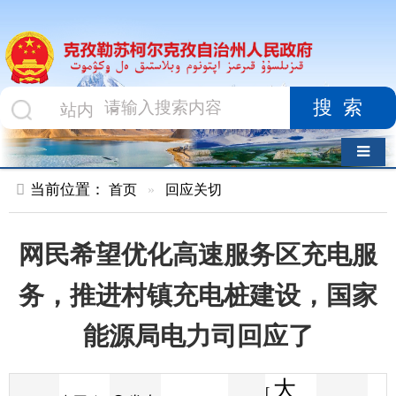
搜索
导航切换
当前位置：
首页
»
回应关切
网民希望优化高速服务区充电服
务，推进村镇充电桩建设，国家
能源局电力司回应了
大
[
发布
中国政
2026-06-05
32
来源
字体
阅读
中
11:16
4
府网
时间
小
]