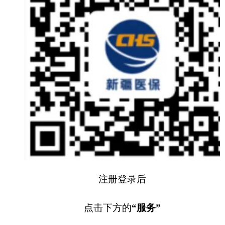
点击下方的
“服务”
选择
“个人账户家庭共济”
点击
“个账代缴”
后
在个人账户代缴页面
选择
“2025”
年度
选择
“个人共济”代缴
最后点击
“代缴信息校验”
校验成功后
就可以使用职工医保个人账户为