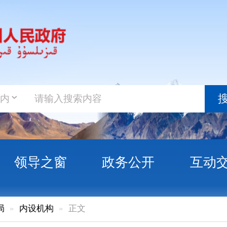
政务新
搜索
之窗
政务公开
互动交流
政务服
构
正文
办公室