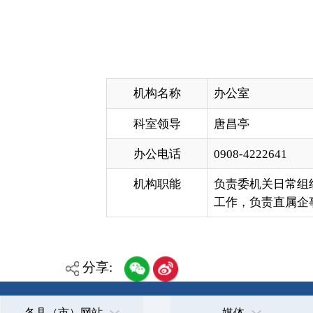
机构名称
办公室
科室领导
唐昌亭
办公电话
0908-4222641
机构职能
负责委机关日常组织、文字、
工作，负责直属企事业单位专
分享:
各县（市）网站
媒体
主办：克孜勒苏柯尔克孜自治州人民政府办公室
承办：克孜勒苏柯尔克孜自治州政务公开信息中心