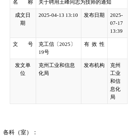
13:39
文 号
克工信〔2025〕
有 效 性
19号
发文单
克州工业和信息
发布机构
克州
位
化局
工业
和信
息化
局
各科（室）：
按照《关于批准李金保等31名同志取得汽车汽
车驾驶员技师技术职务资格的通知》（克人社发
〔2013〕149号）精神，经局党组2025年3月29日会
议研究，决定聘用王峰同志为汽车驾驶员技师职