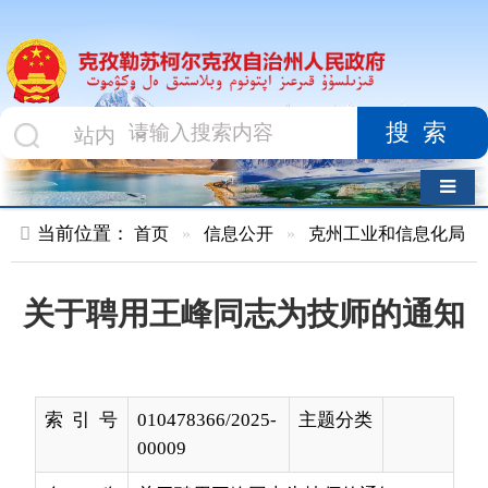
搜索
导航切换
当前位置：
首页
»
信息公开
»
克州工业和信息化局
»
文件
»
关于聘用王峰同志为技师的通知
索 引 号
010478366/2025-
主题分类
00009
名 称
关于聘用王峰同志为技师的通知
成文日
2025-04-13 13:10
发布日期
2025-
期
07-17