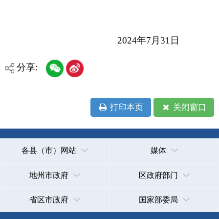
各县（市）网站
媒体
地州市政府
区政府部门
省区市政府
国家部委局
主办：克孜勒苏柯尔克孜自治州人民政府办公室
承办：克孜勒苏柯尔克孜自治州政务公开信息中心
新公网安备65300102000007号
新ICP备2022000247号
政府网站标识码：6530000002
法律声明
关于我们