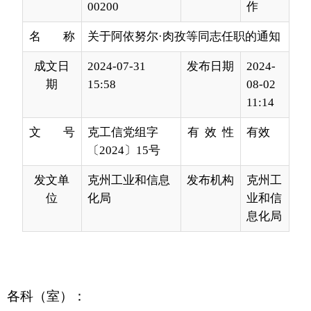
成文日
2024-07-31
发布日期
2024-
期
15:58
08-02
11:14
文 号
克工信党组字
有 效 性
有效
〔2024〕15号
发文单
克州工业和信息
发布机构
克州工
位
化局
业和信
息化局
各科（室）：
经局党组研究，决定：
阿依努尔·肉孜同志任州工信局企业科副科长
（挂职期1年）；