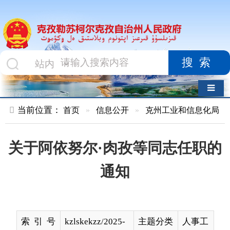
搜索
导航切换
当前位置：
首页
»
信息公开
»
克州工业和信息化局
»
文件
»
关于阿依努尔·肉孜等同志任职的
通知
索 引 号
kzlskekzz/2025-
主题分类
人事工
00200
作
名 称
关于阿依努尔·肉孜等同志任职的通知