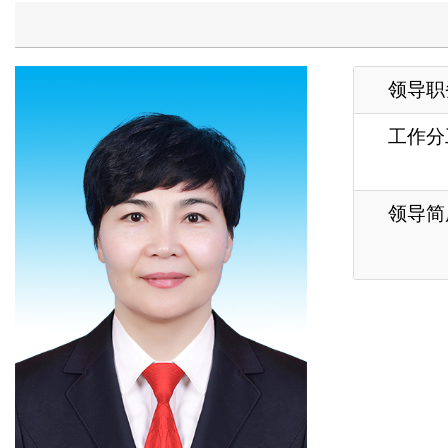
工作分工
事
领导简历
主
各县（市）网站
媒体