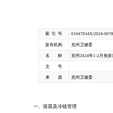
索 引 号
01047834X/2024-00783
发布机构
克州卫健委
名 称
克州2024年1-2月免疫规划工作情
文 号
来 源
克州卫健委
一、疫苗及冷链管理
疫苗储存和运输温度监测预警信息系统运行正常
2024
年
2
月
29
日，各县（市）第一、第二季度常规免
二、国家免疫规划疫苗预防接种服务