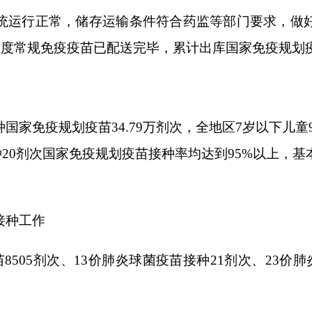
规划疫苗
34.79
万剂次，全地区
7
岁以下儿童
9
种
20
剂次国家免疫规
家免疫规划疫苗接种率均达到
95%
以上，基本实现健康新疆行动
、
13
价肺炎球菌疫苗接种
21
剂次、
23
价肺炎球菌疫苗接种
48
剂
次，常规免疫、入学入托接种证查验等工作技术帮扶，对各县（
以实地查看、核实档案资料、现场抽查和询问，系统数据核实
市）和乡镇卫生院骨干开展了网络培训，累计培训
86
人。