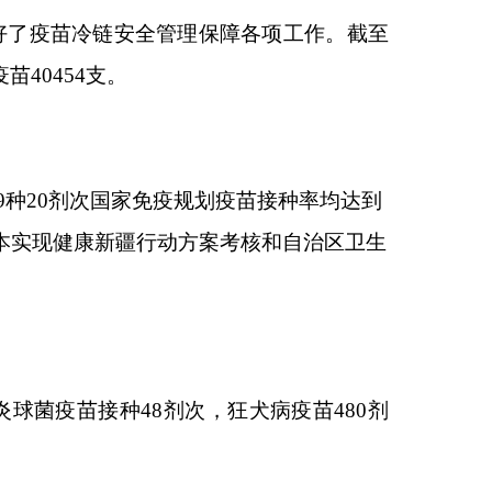
划疫苗接种率均达到
方案考核和自治区卫生
次，狂犬病疫苗
480
剂
市）疾控中心、社区卫
、现场培训等进行现场