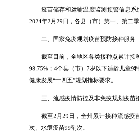
截至目前，全地区各类接种点累计接种国家免疫
98.75%
；
4
个县（市）
7
岁以下适龄儿童
9
种
20
剂次国
健康发展“十四五”规划指标要求。
三、流感疫情防控及非免疫规划疫苗接种工作
截至
2
月
29
日，全州累计接种流感疫苗
8505
剂次
次、水痘疫苗
99
剂次。
四、培训和技术指导情况
技术指导：截至目前，累计开展技术指导工作
2
生服务中心、乡镇卫生院和接种单位，小学及幼儿园
技术指导，提高人员专业技术水平。
培训情况：截至目前，累计培训
1
次，给各县（
五、下一步工作计划