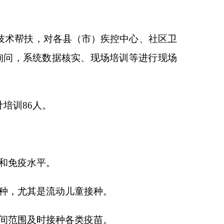
接种。
疫苗。
本页
关闭窗口
政府
国家部委局