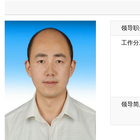
工作分工
作
黑
治
办
物
领导简历
文
各县（市）网站
媒体