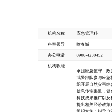
机构名称
应急管理科
科室领导
喻春城
办公电话
0908-4230452
机构职能
承担应急值守、政务值班等工
武警部队参与应急救援工作。
织开展自然灾害综合风险与减
信息传输渠道，健全自然灾害
科技成果推广以及科技条件平
提出相关经济政策建议，推动
组织实施；指导自治州综合应
动员工作。 负责应急预案体
急预案衔接协调，承担预案演
指导自治州和各县（市）及社
物资储备规划和需求计划，组
送，承担各级各类救灾款物的
房屋恢复重建补助和受灾群众