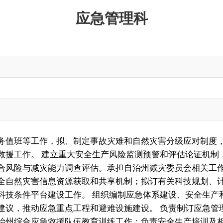
作，拟、制定事故灾难和自然灾害分级应对制度，发布预警和灾情信息；
 建立重大安全生产风险监测预警和评估论证机制，承担自然灾害综合监
灾能力调查评估。承担自治州减灾委员会相关工作。 承担科技和信息化
信息资源获取和共享机制；拟订有关科技规划、计划并组织实施；负责科
台建设工作。 组织编制应急体系建设、安全生产和综合防灾减灾规划并
应急重点工程和避难设施建设。 负责制订应急管理队伍业务培训规划、
急救援队伍教育训练工作；负责安全生产培训及相关考核工作；组织指导
系建设，组织编制自治州总体应急预案和安全生产类、自然灾害类专项预
练的组织实施和指导监督工作，承担自治州应对重大灾害指挥部的现场协
会应急救援力量建设。 承担灾情核查、损失评估、救灾捐赠等灾害救助
织建立应急物资共用共享和协调机制，组织协调重要应急物资的储备、调
管理、分配和监督使用工作，会同有关方面组织协调紧急转移安置受灾群
生活救助。组织开展自然灾害类突发事件的调查评估工作。 承担应急管