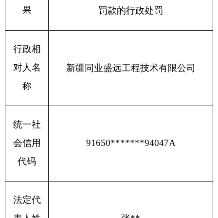
法定代
表人姓
张
**
名
处罚决
2023
年
月
日
8
9
定日期
备注
分享:
打印本页
关闭窗口