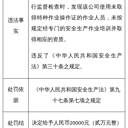
处罚依
《中华人民共和国安全生产法》第九
据
十七条第七项之规定
决定给予人民币
元（贰万元整）
处罚结
20000
果
罚款的行政处罚
行政相
对人名
新疆同业盛远工程技术有限公司
称
统一社
会信用
91650
*******
94047A
代码