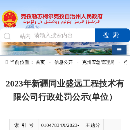
搜索
导航切换
当前位置：
首页
»
信息公开
»
克州应急管理局
»
行政执法及处
2023年新疆同业盛远工程技术有
限公司行政处罚公示(单位）
索 引 号
01047834X/2023-
主题分
02968
类
发布机构
克州应急管理局
发布日
2023-
期
08-14