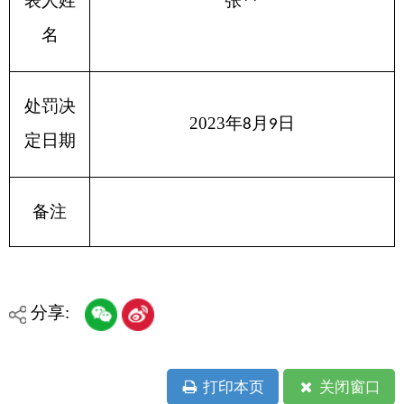
各县（市）网站
媒体
地州市政府
区政府部门
省区市政府
国家部委局
主办：克孜勒苏柯尔克孜自治州人民政府办公室
承办：克孜勒苏柯尔克孜自治州政务公开信息中心
新公网安备65300102000007号
新ICP备2022000247号
政府网站标识码：6530000002
法律声明
关于我们