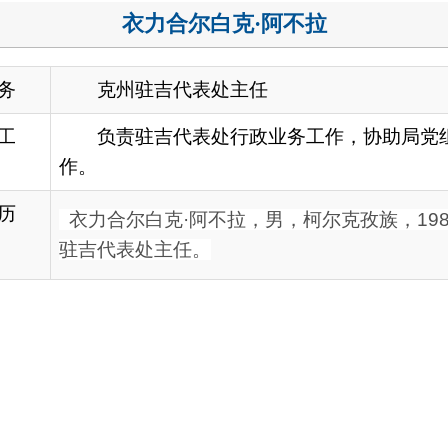
负责驻吉代表处行政业务工作，协助局党组做好意识形态、国
。
力合尔白克·阿不拉
，
男，柯尔克孜族，
1988
年
10
月生，
中共党
吉代表处主任。
地州市政府
区政府部门
省区市