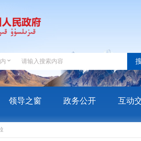
政务新
搜索
之窗
政务公开
互动交流
政务服
衣力合尔白克·阿不拉
克州驻吉代表处主任