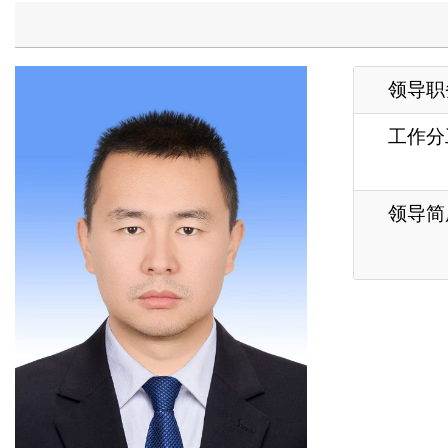
工作分工
作
领导简历
衣
驻
各县（市）网站
媒体