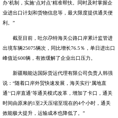
新疆顺能达国际货运代理有限公司负责人韩强
说：
“随着口岸外贸快速发展，海关实行‘属地直
通’‘口岸直通’等通关模式改革，增加了卡口，通关
时间由原来的1至2天压缩至现在的4个小时，通关
效能极大提升，运输成本也降低了。”
吐尔尕特海关党委委员、副关长文学武表示，
将聚焦高质量发展高水平开放，以
“智慧海关”建
设、“智关强国”行动为抓手，加快推进“公路口岸
+属地直通”模式复制推广，积极培育农副产品特色
品牌。持续创新优化TIR运输等业务模式的运行，
进一步做强物流通道、做优营商环境、做实产业支
撑、做活特色资源，释放政策措施红利，助力克州
外贸高质量发展。（通讯员阿不都热合曼·依马木张
云峰）