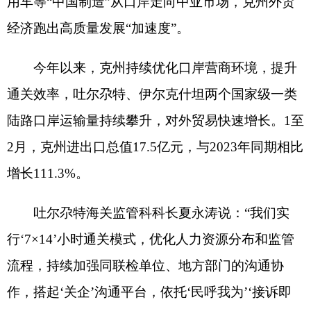
2月，克州进出口总值17.5亿元，与2023年同期相比
增长111.3%。
吐尔尕特海关监管科科长夏永涛说：
“我们实
行‘7×14’小时通关模式，优化人力资源分布和监管
流程，持续加强同联检单位、地方部门的沟通协
作，搭起‘关企’沟通平台，依托‘民呼我为’‘接诉即
办’机制，实施‘点对点’精准帮扶。同时及时掌握企
业进出口计划和货物信息等，最大限度提供通关便
利。”
截至目前，吐尔尕特海关公路口岸累计监管进
出境车辆
25075辆次，同比增长76.5％，单日进出口
峰值近600辆，有效缓解了企业出口压力。