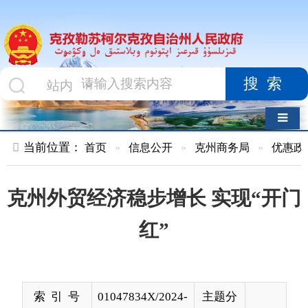
搜索
导航切换
当前位置：
首页
»
信息公开
»
克州商务局
»
优惠政策及指南
»
克州外贸经济稳步增长 实现“开门
红”
索 引 号
01047834X/2024-
主题分
00891
类
发布机构
克州商务局
发布日
2024-
期
04-02