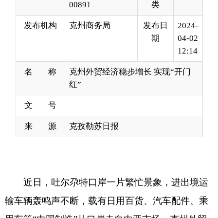
12:14
名 称
克州外贸经济稳步增长 实现“开门
红”
文 号
来 源
克孜勒苏日报
近日，吐尔尕特口岸一片繁忙景象，进出境运
输车辆轰鸣声不断，载有日用百货、汽车配件、乘
用车等
“中国制造”从口岸走向中亚市场，克州外贸
经济跑出高质量发展“加速度”。
今年以来，克州持续优化口岸营商环境，提升
通关效率，吐尔尕特、伊尔克什坦两个国家级一类
陆路口岸运输量持续攀升，对外贸易快速增长。
1至