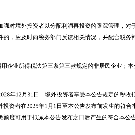
政
务总
务
02
打印
地州市政府
区政府部门
省区市