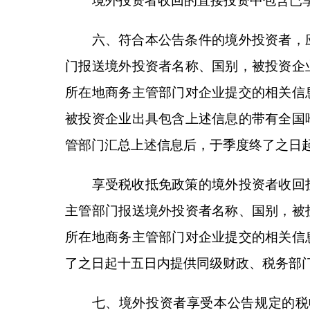
的，可继续享受税收抵免政策。
八、各级商务部门会同相关部门依法加强对境外
政策但在后续管理中发现其不符合规定条件的，应及
收抵免政策之日起计算。
九、本公告所称
“
境外投资者
”
，是指适用企业所
中国境内成立的居民企业。
十、本公告自
2025
年
1
月
1
日起执行至
2028
年
12
的，可继续享受至抵免余额为零为止。境外投资者在
申请追补享受税收抵免政策，相应税收抵免额度可用
前发生的投资不得追溯享受。
特此公告。