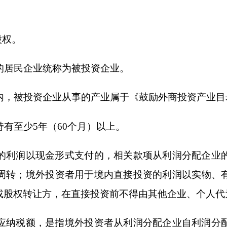
金形式支付的，相关款项从利润分配企业的账户直接转入被投
投资者用于境内直接投资的利润以实物、有价证券等非现金形
方，在直接投资前不得由其他企业、个人代为持有或临时持有。
是指境外投资者从利润分配企业自利润分配再投资之日以后取
得应缴纳的企业所得税。
管理要求向利润分配企业提供其符合政策条件的资料。利润分
扣缴该再投资利润应缴纳的企业所得税，并在向境外投资者支
时，向主管税务机关申报抵减境外投资者应缴纳的企业所得税。
享受税收抵免政策的全部或部分直接投资的，其收回投资对应的
务机关申报补缴递延的税款，再投资税收抵免结转余额可抵减其应
受税收抵免政策的全部或部分直接投资的，其收回投资对应的境
按前款规定补缴递延的税款外，还应按比例减少境外投资者可