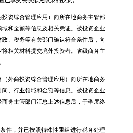
本公告规定的税收抵免
延迟缴纳期限自享受税
民企业
”
，是指依法在
月
31
日后仍有抵免余额
可自本公告发布之日起
额；
2025
年
1
月
1
日之