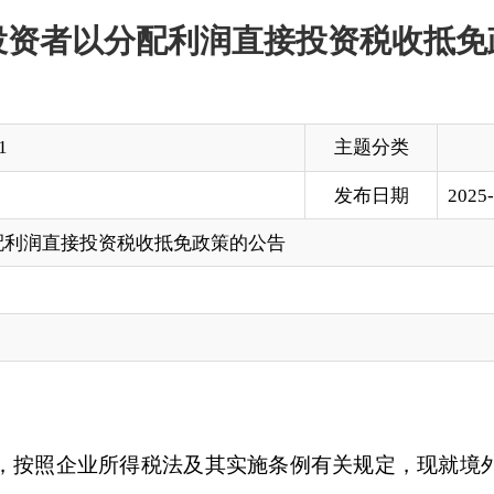
主题分类
发布日期
2025-07-18 11:51
资税收抵免政策的公告
所得税法及其实施条例有关规定，现就境外投资者以分配利润
，在
2025
年
1
月
1
日至
2028
年
12
月
31
日期间用于境内直接投资符
足抵免的准予向以后结转。中华人民共和国政府同外国政府订立
照协定税率执行。