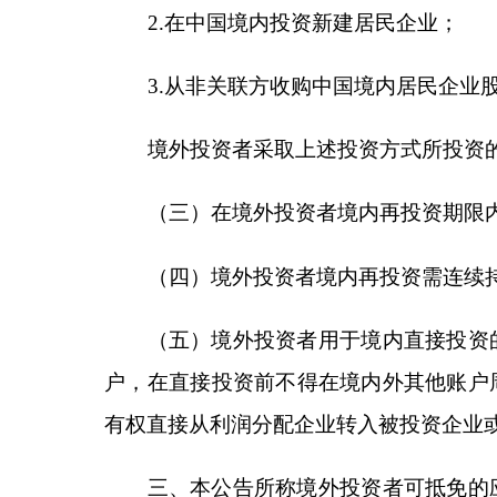
（五）境外投资者用于境内直接投资的利润以现
户，在直接投资前不得在境内外其他账户周转；境外
有权直接从利润分配企业转入被投资企业或股权转让
三、本公告所称境外投资者可抵免的应纳税额，
条第三款规定的股息红利、利息、特许权使用费等所
四、符合本公告条件的境外投资者，应按照税收
提供的资料可暂不按照企业所得税法第三十七条规定
第三款规定的股息红利、利息、特许权使用费等所得
五、境外投资者在投资满
5
年（
60
个月）后收回
润，应在收回投资后
7
日内向利润分配企业所在地税
境外投资者在投资不满
5
年（
60
个月）时收回享
为不符合本公告规定的税收优惠条件，境外投资者除