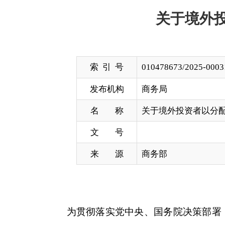
索 引 号
010478673/2025-00031
发布机构
商务局
名 称
关于境外投资者以分配利润直接投
文 号
来 源
商务部
为贯彻落实党中央、国务院决策部署，按照企业
政策公告如下：
一、境外投资者以中国境内居民企业分配的利润
额的
10%
抵免境外投资者当年的应纳税额，当年不
息、红利等权益性投资收益适用税率低于
10%
的，按