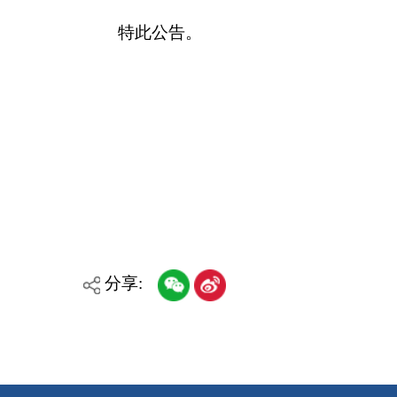
承办：克孜勒苏柯尔克孜自治州政务公开信息中心
新公网安备65300102000007号
新ICP备2022000247号
政府网站标识码：6530000002
法律声明
关于我们