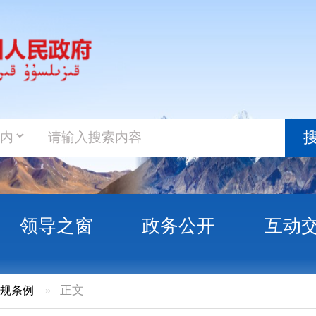
政务新
搜索
之窗
政务公开
互动交流
政务服
正文
以分配利润直接投资税收抵免政策的公告