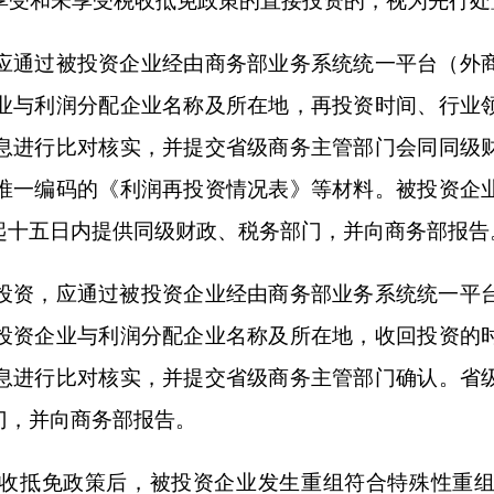
投资者以分配利润再投资的跟踪管理，对于境外投资者已享受
时向税务部门反馈相关情况，并配合税务部门追缴税款，税款
得税法第三条第三款规定的非居民企业；本公告所称
“
中国境内居
月
31
日。境外投资者享受本公告规定的税收抵免政策在
2028
年
12
2025
年
1
月
1
日至本公告发布前发生的符合本公告条件的投资，
于抵减本公告发布之日后产生的符合本公告第三条规定的应纳税