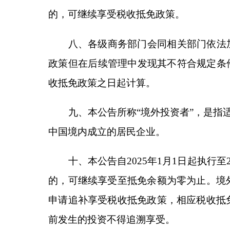
财
税
商
2
分享:
各县（市）网站
媒体
主办：克孜勒苏柯尔克孜自治州人民政府办公室