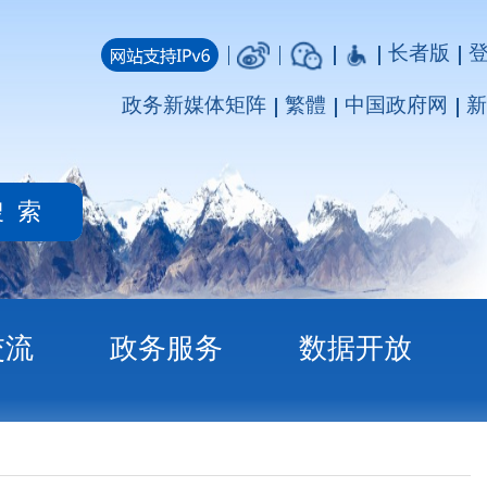
长者版
登录
注册
媒体矩阵
繁體
中国政府网
新疆政府网
务
数据开放