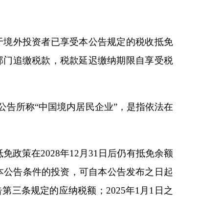
部
局
部
5
年
6
月
27
日
本页
关闭窗口
政府
国家部委局