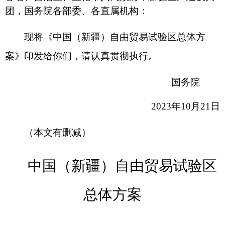
2023
年
10
月
21
日
（本文有删减）
中国（新疆）自由贸易试验区
总体方案
建立中国（新疆）自由贸易试验区（以下简称
自贸试验区）是党中央、国务院作出的重大决策，
是新时代推进改革开放的重要战略举措。为高标准
高质量建设自贸试验区，制定本方案。
一、总体要求