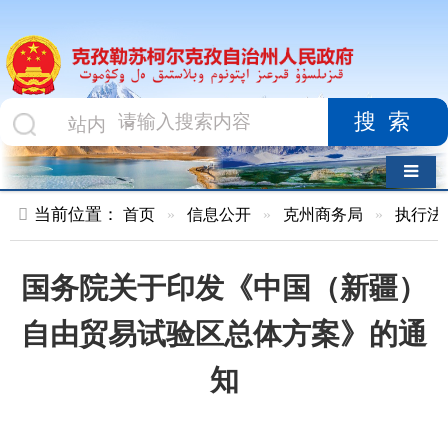
搜索
导航切换
当前位置：
首页
»
信息公开
»
克州商务局
»
执行法规条例
»
国务院关于印发《中国（新疆）
自由贸易试验区总体方案》的通
知
索 引 号
01047834X/2023-
主题分
对外
03424
类
经贸
合作