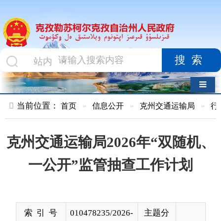
搜索
导航切换
当前位置：
首页
»
信息公开
»
克州交通运输局
»
行政执法
»
克州交通运输局2026年“双随机、
一公开”监管抽查工作计划
索 引 号
010478235/2026-
主题分
00006
类
发布机构
克州交通运输局
发布日
2026-
期
03-27