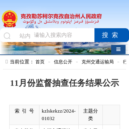
搜索
导航切换
当前位置：
首页
»
信息公开
»
克州交通运输局
»
行政执法
»
11月份监督抽查任务结果公示
索 引 号
kzlskekzz/2024-
主题分
01032
类
发布机构
克州交通运输
发布日
2024-
局
期
12-06
18:28