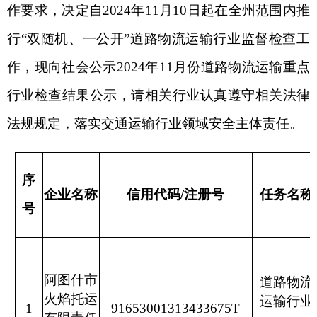
序
企业名称
信用代码/注册号
任务名称
检查机
号
阿图什市
道路物流
火焰托运
克州交通
运输行业
1
91653001313433675T
有限责任
输局
抽查
公司
阿克陶县
道路物流
新年托运
克州交通
运输行业
2
91653022MA7HN22X9
有限责任
输局
抽查
公司