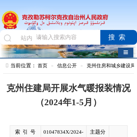
搜索
导航切换
当前位置：
首页
»
信息公开
»
克州住房和城乡建设局
»
水、暖
克州住建局开展水气暖报装情况
（2024年1-5月）
索 引 号
01047834X/2024-
主题分
01469
类
发布机构
克州住建局（人
发布日
2024-
防办）
期
06-03