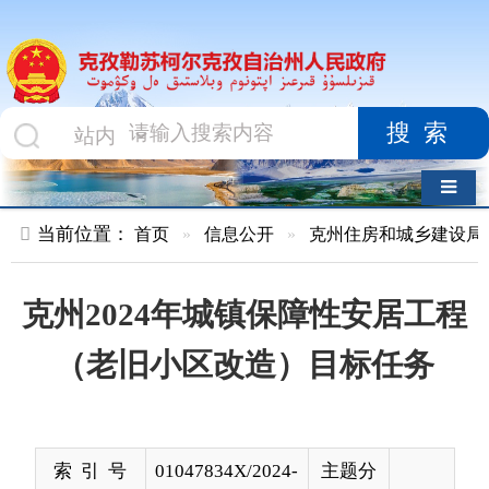
搜索
导航切换
当前位置：
首页
»
信息公开
»
克州住房和城乡建设局
»
保障性
克州2024年城镇保障性安居工程
（老旧小区改造）目标任务
索 引 号
01047834X/2024-
主题分
00458
类
发布机构
克州住建局（人
发布日
2024-
防办）
期
02-08