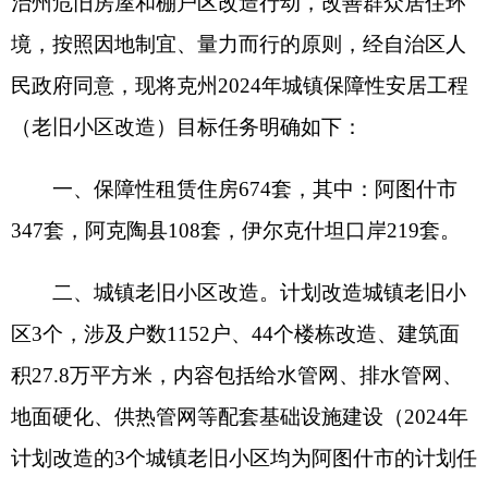
347
套，阿克陶县
108
套
，
伊尔克什坦口岸
219套
。
二
、城镇老旧小区改造。计划改造城镇老旧小
区
3
个，涉及户数
1152
户、
44
个楼栋
改造、建筑面
积
27.8万平方米，内容包括给水管网、排水管网、
地面硬化、供热管网等配套基础设施建设
（
202
4
年
计划改造的
3
个城镇老旧小区均为阿图什市的计划任
务）。
（此件公开公布）
分享:
打印本页
关闭窗口