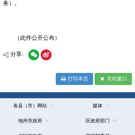
各县（市）网站
媒体
地州市政府
区政府部门
省区市政府
国家部委局
主办：克孜勒苏柯尔克孜自治州人民政府办公室
承办：克孜勒苏柯尔克孜自治州政务公开信息中心
新公网安备65300102000007号
新ICP备2022000247号
政府网站标识码：6530000002
法律声明
关于我们