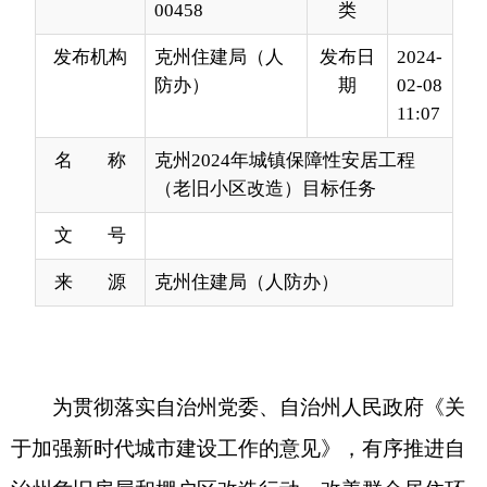
11:07
名 称
克州2024年城镇保障性安居工程
（老旧小区改造）目标任务
文 号
来 源
克州住建局（人防办）
为贯彻落实自治州党委、自治州人民政府
《关
于加强新时代城市建设工作的意见》
，有序推进自
治州危旧房屋和棚户区改造行动，改善群众居住环
境，按照因地制宜、量力而行的原则，经自治区人
民政府同意，现将克州
202
4
年城镇保障性安居工程
（老旧小区改造）目标任务明确如下：
一
、保障性租赁住房
674
套，其中：阿图什市