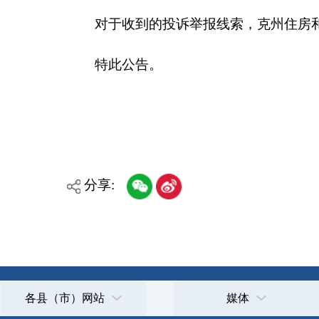
主办：克孜勒苏柯尔克孜自治州人民政府办公室
承办：克孜勒苏柯尔克孜自治州政务公开信息中心
新公网安备65300102000007号
新ICP备2022000247号
政府网站标识码：6530000002
法律声明
关于我们