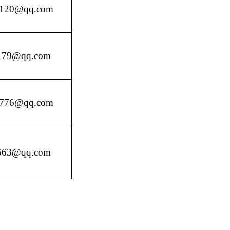
（人防办）
日
本页
关闭窗口
政府
国家部委局