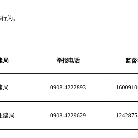
0908-4222893
1600910660@qq.com
0908-4229629
1242875884@qq.com
0908-5722580
1175707120@qq.com
0908-4621406
912516179@qq.com
0908-5621284
1355298776
@qq.com
0908-4610889
948071663@qq.com