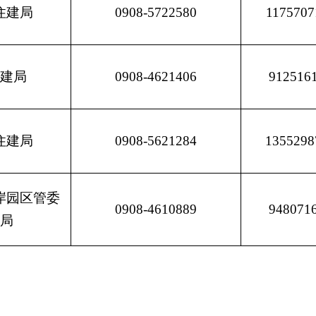
局
（人防办）
将按照有关规定核查处理。
克州
住房和城乡建设局
2025
年
7
月
18
打印
地州市政府
区政府部门
省区市