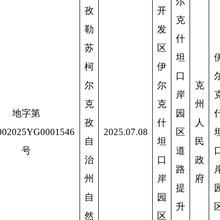
自
坦
民
拨
道
口
治
口
政
路
岸
州
岸
府
提
园
自
园
升
区
然
区
改
资
行
造
源
政
项
局
服
目
务
中
心