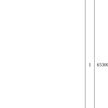
号
分享: