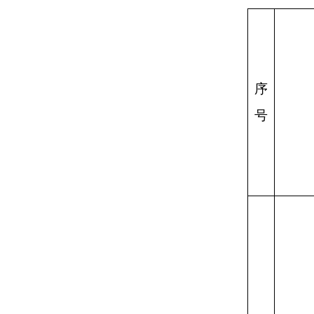
地字第
1
6530002025YG0