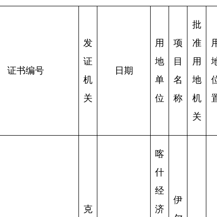
关
位
称
机
置
方
关
式
喀
什
经
伊
克
济
尔
孜
开
克
勒
发
什
苏
区
坦
伊
柯
伊
口
尔
尔
尔
克
岸
克
克
克
州
园
什
孜
什
人
划
001546
2025.07.08
区
坦