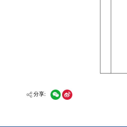
各县（市）网站
媒体
主办：克孜勒苏柯尔克孜自治州人民政府办公室
承办：克孜勒苏柯尔克孜自治州政务公开信息中心
新公网安备65300102000007号
新ICP备2022000247号
政府网站标识码：6530000002
法律声明
关于我们