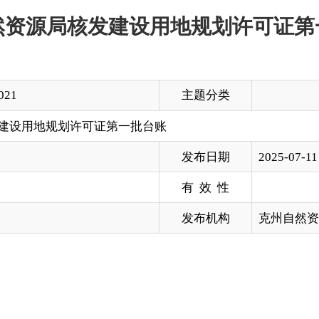
主题分类
划许可证第一批台账
发布日期
2025-07-11 19:45
有 效 性
发布机构
克州自然资源局
批
土
发
用
项
准
用
地
证
地
目
用
地
取
备
号
日期
机
单
名
地
位
得
注