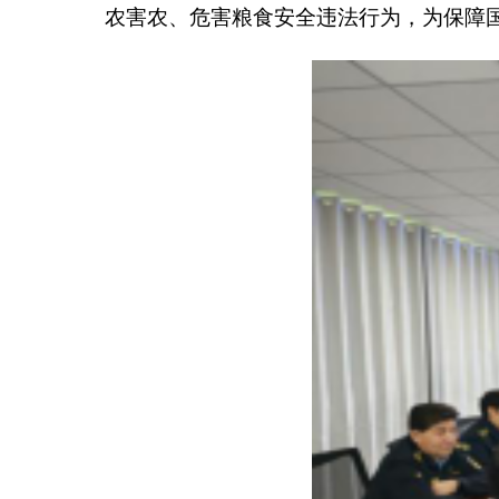
编辑
:马瑜糠审核:蒲松柏
分享: