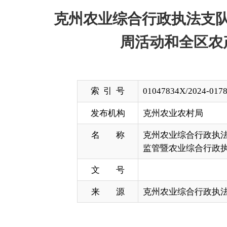
索 引 号
01047834X/2024-01782
发布机构
克州农业农村局
名 称
克州农业综合行政执法支队传达自
监管暨农业综合行政执法工作会议
文 号
来 源
克州农业综合行政执法支队
4月1日，克州农业综合行政执法支队召开周例会
勒市和顺市场启动2024年农资打假专项治理暨放心
会议精神。活动是以“放心农资进乡村利剑护农保春
台进行“线上+线下”全方位宣传推广，在农资打假专