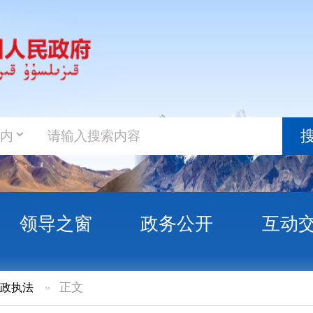
政务新
搜索
之窗
政务公开
互动交流
政务服
正文
治区2024年农资打假专项治理暨放心农资
量安全监管暨农业综合行政执法工作会议