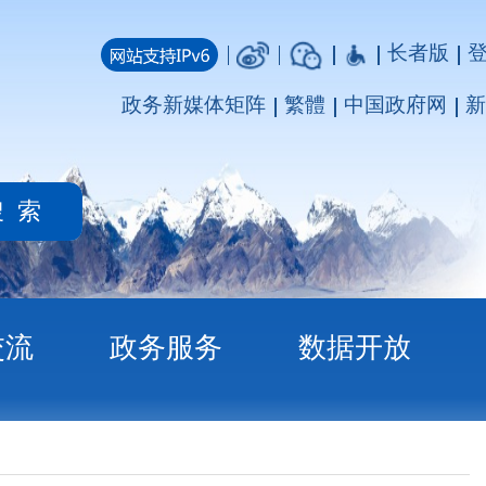
长者版
登录
注册
媒体矩阵
繁體
中国政府网
新疆政府网
务
数据开放
下乡进村宣传
精神