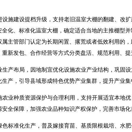
产经营记录和农产品质量安全追溯制度，推进化肥农药减量增效
备现代化、智能化升级，统筹生产环节、加工环节、温控环节、
质增效、节本降耗。落实农机购置与应用补贴政策，将关键短板
撑，支持科研院校、龙头企业、农技推广机构开展产学研协同创
推广服务体系，加快先进科技成果落地转化应用。
才培养、引进和使用机制，依托院校专业教育、职业技能培训、
和专业技术技能人才。支持符合条件的企业开展设施农业领域相
业化龙头企业、农民专业合作社、家庭农场等新型农业生产经营
务、技术指导、产销对接等社会化服务功能，提升产业规模化、