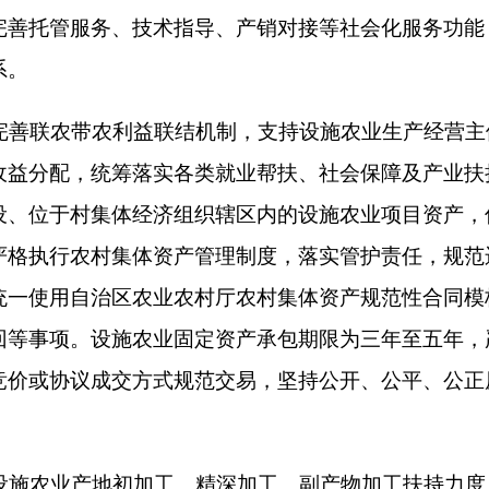
化农产品跨境通关和贸易服务保障，培育农产品外贸经营主体，
略，打造区域公用品牌、企业品牌、产品品牌，发展绿色、有机
会、交易会、博览会等展销活动，提升克州设施农产品知名度、
政资金、援疆帮扶资金和社会资本，重点支持设施农业发展。落
融资渠道，通过先建后补、以奖代补等方式，引导设施农业规范
贷产品，按规定开展农业设施产权抵押融资贷款；支持将温室大
农体系。
业合理用地，严格落实设施农业用地管理相关政策；实行用水定
源与设施农业融合发展。严禁擅自改变设施农业用地用途或违规
建立设施农业统计监测、信息发布、产销研判、风险预警和应急