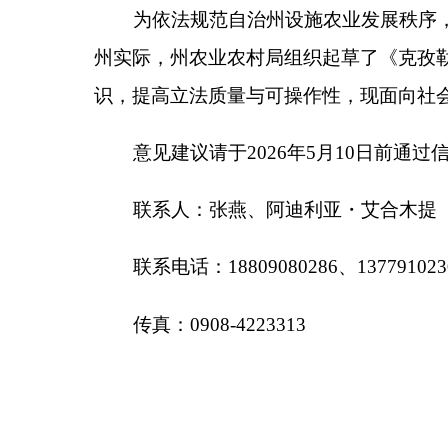
联系人：张燕、阿迪利亚・艾合木提
联系电话：18809080286、13779102300
传真：0908-4223313
附件
：克孜勒苏柯尔克孜自治州现代设施农业高
第一条为推动设施农业标准化、集约化、智能化
农民群众持续增收和充分就业，推进乡村全面振兴，
结合克州实际，制定本条例。
第二条本条例适用于克孜勒苏柯尔克孜自治州（