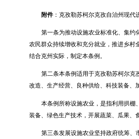
改造、生产经营、良种供给、科技装备、加工流通、
本条例所称设施农业，是指利用拱棚、日光温室
装备、绿色生产技术，开展蔬菜、瓜果、食用菌、花
第三条发展设施农业坚持政府统筹、市场主导、
业总体布局，统筹存量设施提质改造与标准化新建，
范、产销顺畅、竞争力强的现代设施农业体系。
第四条县级以上人民政府是本行政区域设施农业
调、资金投入、要素保障、考核评价和激励约束机制
事处负责本辖区内政策落地、生产服务、矛盾调处、
第五条县级以上农业农村部门负责设施农业统筹
利、科技、工业和信息化、教育、交通运输、市场监
关、供销、对口支援等单位，应当按照各自职责，协