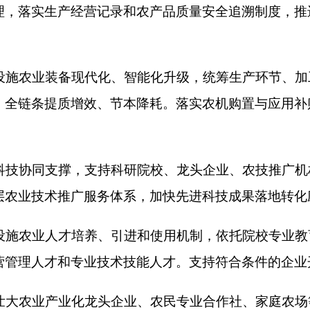
农利益联结机制，支持设施农业生产经营主体通过多种方式吸纳
统筹落实各类就业帮扶、社会保障及产业扶持等政策。强化对设
集体经济组织辖区内的设施农业项目资产，优先确权归该村集体
村集体资产管理制度，落实管护责任，规范运营管理，防范资产
治区农业农村厅农村集体资产规范性合同模板，明确权利义务、
设施农业固定资产承包期限为三年至五年，严禁签订超长期承包
成交方式规范交易，坚持公开、公平、公正原则，杜绝长期垄断
地初加工、精深加工、副产物加工扶持力度，补齐加工短板，提
品牌，提升增值效益。统筹布局建设农产品加工园区，集聚龙头
流体系，科学布局产地冷链集配中心与仓储保鲜设施，统筹公路
建长期稳定产销对接平台，健全线上线下融合产销渠道。
依托区