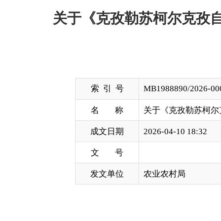
索 引 号
MB1988890/2026-00033
名 称
关于《克孜勒苏柯尔克孜自治州
成文日期
2026-04-10 18:32
文 号
发文单位
农业农村局
为依法规范自治州设施农业发展秩序，推动设施
州实际，州农业农村局组织起草了《克孜勒苏柯尔克
识，提高立法质量与可操作性，现面向社会公开征求
意见建议请于2026年5月10日前通过信函、传