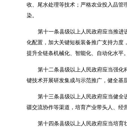
第十五条县级以上人民政府应当健全完善联农带
就近就业创业。规范农村集体经营性资产收益分配，
的政策支持和服务保障。
财政资金投资建设、位于村
至村集体经济组织的设施农业资产，应当严格执行农
增值。
设施农业固定资产发包经营，应当统一使用自
准、考核约束、违约责任、合同终止与收回等事项。
后，应当通过农村产权交易平台，以公开竞价或协议
产。
第十六条县级以上人民政府应当加大设施农业产
低损耗率。支持加工企业技改升级、创新产品、塑造
务资源，强化产业协同配套能力。
第十七条县级以上人民政府应当完善现代冷链物
完善冷链物流节点。依托定点帮扶、对口援疆资源搭