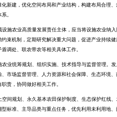
、永久基本农田保护制度、生态保护红线、水资源管控指标，科
主导品类与重点任务，优先利用未利用地、闲置地、低效园地、
提档升级，支持老旧温室大棚的翻建、改扩建和结构加固，盘活
准化温室大棚，确定适合当地的主推棚型并制定建设标准，提升
门认定为长期闲置、撂荒或者低效利用的，应当建立常态化排查
、合作经营等方式分类盘活、规范利用、提升效益。
，因地制宜优化设施农业产业结构，巩固设施蔬菜产业，加快发
导县域形成特色优势产业集群，提升产业集中度和市场核心竞争
资源保护与合理利用，支持开展适宜本地优良品种选育、引进和
，加强农业品种知识产权保护，完善市场化良种应用推广机制。
生产，普及嫁接育苗、基质限根栽培、水肥一体化、棚面除尘、